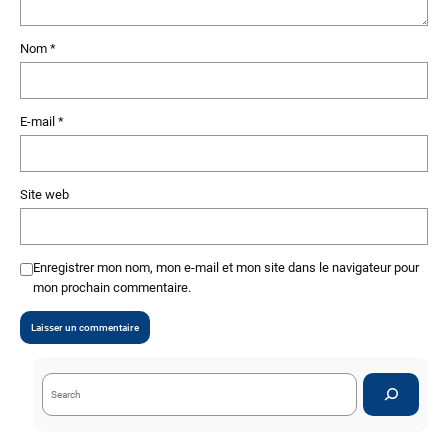
Nom
*
E-mail
*
Site web
Enregistrer mon nom, mon e-mail et mon site dans le navigateur pour
mon prochain commentaire.
S
e
a
r
c