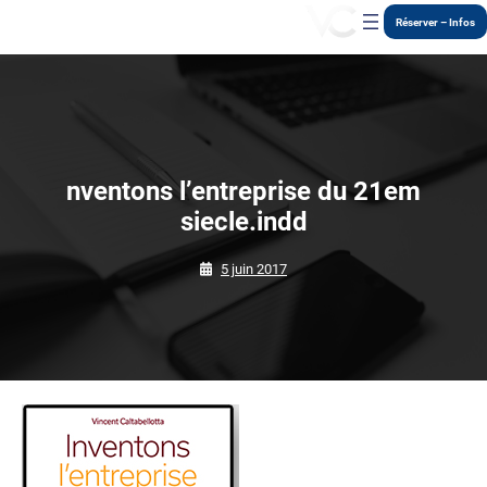
Aller
Réserver – Infos
au
contenu
nventons l’entreprise du 21em
siecle.indd
5 juin 2017