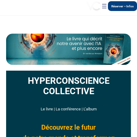
Aller
Réserver – Infos
au
contenu
HYPERCONSCIENCE
COLLECTIVE
Le livre | La conférence | L’album
Découvrez le futur