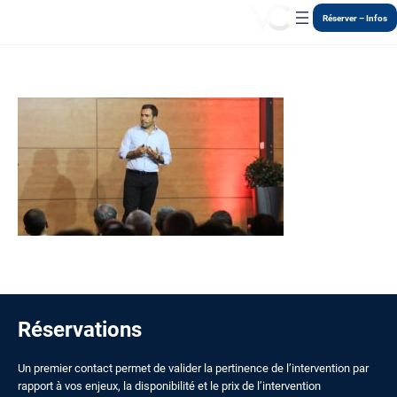
Aller
Réserver – Infos
au
contenu
Réservations
Un premier contact permet de valider la pertinence de l’intervention par
rapport à vos enjeux, la disponibilité et le prix de l’intervention